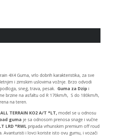
in 4X4 Guma, vrlo dobrih karakteristika, za sve
etnjim i zimskim uslovima vožnje. Brzo odvodi
 podloga, sneg, trava, pesak.
Guma za Dzip
i
alne brzine na asfaltu od R 170km/h, S do 180km/h,
rena na teren.
.
ALL TERRAIN KO2 A/T *LT,
model se u odnosu
Road guma
je sa odnosom prenosa snage i vučne
LT LRD *RWL
pripada vrhunskim premium off roud
nturisti i lovci koriste isto ovu gumu, i vozači