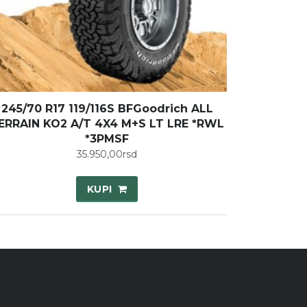
245/70 R17 119/116S BFGoodrich ALL
ERRAIN KO2 A/T 4X4 M+S LT LRE *RWL
*3PMSF
35.950,00
rsd
KUPI