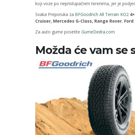
koji voze po nepristupačnim terenima, jer je podje
Svaka Preporuka za
BFGoodrich All Terrain KO2
4×
Cruiser, Mercedes G-Class, Range Rover. Ford
Za auto gume posetite
GumeDedra.com
Možda će vam se s