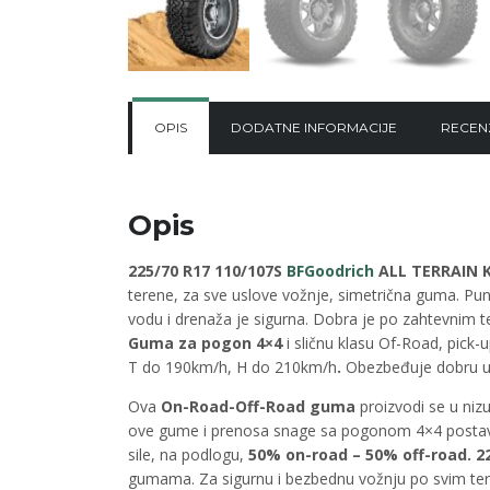
OPIS
DODATNE INFORMACIJE
RECENZ
Opis
225/70 R17 110/107S
BFGoodrich
ALL TERRAIN K
terene, za sve uslove vožnje, simetrična guma. Pu
vodu i drenaža je sigurna. Dobra je po zahtevnim 
Guma za pogon 4×4
i sličnu klasu Of-Road, pick
T do 190km/h, H do 210km/h
.
Obezbeđuje dobru upr
Ova
On-Road-Off-Road guma
proizvodi se u niz
ove gume i prenosa snage sa pogonom 4×4 postav
sile, na podlogu,
50% on-road – 50% off-road.
2
gumama. Za sigurnu i bezbednu vožnju po svim tere