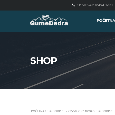
011/7835-471 064/4433-003
POČETN
SHOP
POČETNA
/
BFGOODRICH
/ 225/70 R17 110/107S BFGOODRICH