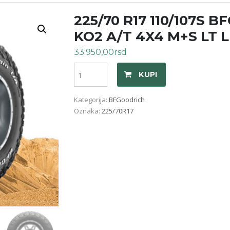
225/70 R17 110/107S 
KO2 A/T 4X4 M+S LT 
33.950,00
rsd
Količina
KUPI
Kategorija:
BFGoodrich
Oznaka:
225/70R17