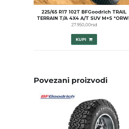
225/65 R17 102T BFGoodrich TRAIL
TERRAIN T/A 4X4 A/T SUV M+S *ORW
27.950,00
rsd
KUPI
Povezani proizvodi