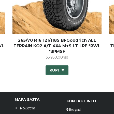
265/70 R16 121/118S BFGoodrich ALL
WL
TERRAIN KO2 A/T 4X4 M+S LT LRE *RWL
T
*3PMSF
35.950,00
rsd
KUPI
MAPA SAJTA
KONTAKT INFO
Početna
Beograd