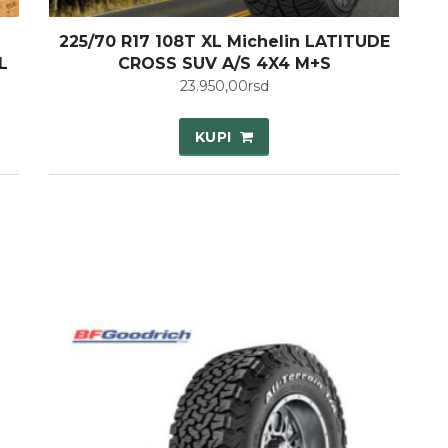
225/70 R17 108T XL Michelin LATITUDE
L
CROSS SUV A/S 4X4 M+S
23.950,00
rsd
KUPI