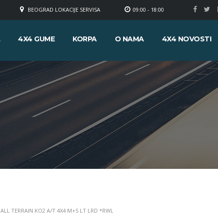
BEOGRAD LOKACIJE SERVISA
09:00 - 18:00
A
4X4 GUME
KORPA
O NAMA
4X4 NOVOSTI
 ALL TERRAIN KO2 A/T 4X4 M+S LT LRD *RWL