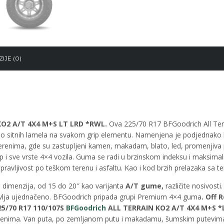
IJE (0)
O2 A/T 4X4 M+S LT LRD *RWL.
Ova 225/70 R17 BFGoodrich All Terra
no sitnih lamela na svakom grip elementu. Namenjena je podjednako l
terenima, gde su zastupljeni kamen, makadam, blato, led, promenjiva
-up i sve vrste 4×4 vozila. Guma se radi u brzinskom indeksu i maksim
avljivost po teškom terenu i asfaltu. Kao i kod brzih prelazaka sa te
u dimenzija, od 15 do 20″ kao varijanta
A/T gume,
različite nosivosti
lja ujednačeno. BFGoodrich pripada grupi Premium 4×4 guma
.
Off 
25/70 R17 110/107S
BFGoodrich
ALL TERRAIN KO2 A/T 4X4 M+S *
nima. Van puta, po zemljanom putu i makadamu, šumskim putevima. Ava