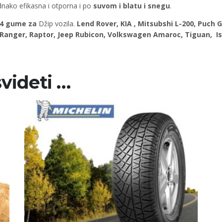
dnako efikasna i otporna i po
suvom i blatu i snegu
.
4 gume za
Džip vozila.
Lend Rover, KIA , Mitsubshi L-200, Puch G
 Ranger, Raptor, Jeep Rubicon, Volkswagen Amaroc, Tiguan, Is
videti …