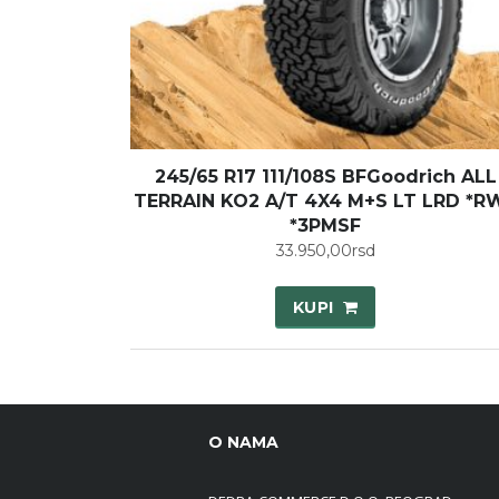
245/65 R17 111/108S BFGoodrich ALL
TERRAIN KO2 A/T 4X4 M+S LT LRD *R
*3PMSF
33.950,00
rsd
KUPI
O NAMA