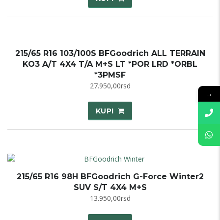
215/65 R16 103/100S BFGoodrich ALL TERRAIN
KO3 A/T 4X4 T/A M+S LT *POR LRD *ORBL
*3PMSF
27.950,00
rsd
→
KUPI
215/65 R16 98H BFGoodrich G-Force Winter2
SUV S/T 4X4 M+S
13.950,00
rsd