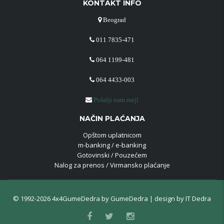
KONTAKT INFO
Beograd
011 7835-471
064 1199-481
064 4433-003
Pošalji nam mejl
NAČIN PLAĆANJA
Opštom uplatnicom
m-banking / e-banking
Gotovinski / Pouzećem
Nalog za prenos / Virmansko plaćanje
© 1992-2026 4x4GumeDedra by
GumeDedra
| design by
IT Dedra