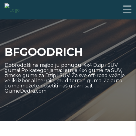
BFGOODRICH
Dobrodošli na najbolju ponudu, 4x4 Dzip i SUV
guma! Po kategorijama: letnje 4x4 gume za SUV,
zimske gume za Dzip i SUV. Za sve off-road vožnje
veliki izbor all terrain, mud terrain guma. Za auto
gume možete posetiti naš glavni sajt
GumeDedra.com