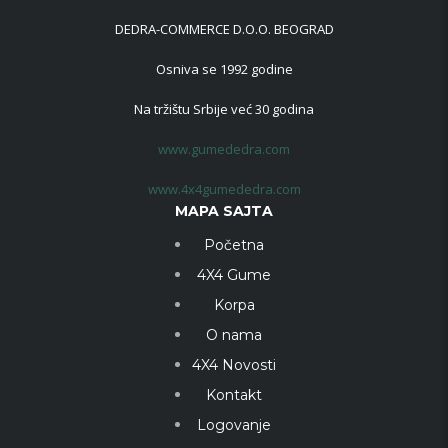
DEDRA-COMMERCE D.O.O. BEOGRAD
Osniva se 1992 godine
Na tržištu Srbije već 30 godina
www.gumededra.com
www.4x4gumededra.com
MAPA SAJTA
Početna
4X4 Gume
Korpa
O nama
4X4 Novosti
Kontakt
Logovanje