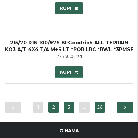
KUPI
215/70 R16 100/97S BFGoodrich ALL TERRAIN
KO3 A/T 4X4 T/A M+S LT *POR LRC *RWL *3PMSF
27.950,00
rsd
KUPI
1
2
3
…
26
O NAMA