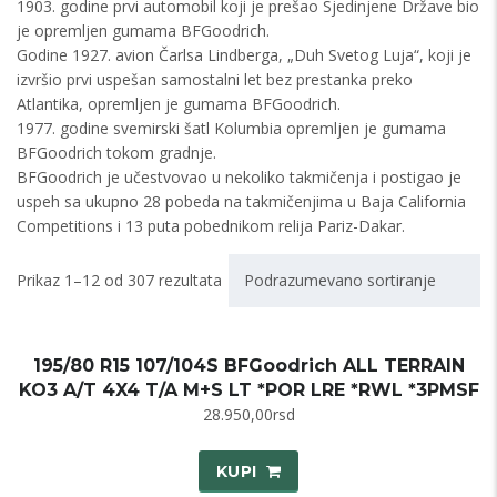
1903. godine prvi automobil koji je prešao Sjedinjene Države bio
je opremljen gumama BFGoodrich.
Godine 1927. avion Čarlsa Lindberga, „Duh Svetog Luja“, koji je
izvršio prvi uspešan samostalni let bez prestanka preko
Atlantika, opremljen je gumama BFGoodrich.
1977. godine svemirski šatl Kolumbia opremljen je gumama
BFGoodrich tokom gradnje.
BFGoodrich je učestvovao u nekoliko takmičenja i postigao je
uspeh sa ukupno 28 pobeda na takmičenjima u Baja California
Competitions i 13 puta pobednikom relija Pariz-Dakar.
Prikaz 1–12 od 307 rezultata
Podrazumevano sortiranje
195/80 R15 107/104S BFGoodrich ALL TERRAIN
KO3 A/T 4X4 T/A M+S LT *POR LRE *RWL *3PMSF
28.950,00
rsd
KUPI