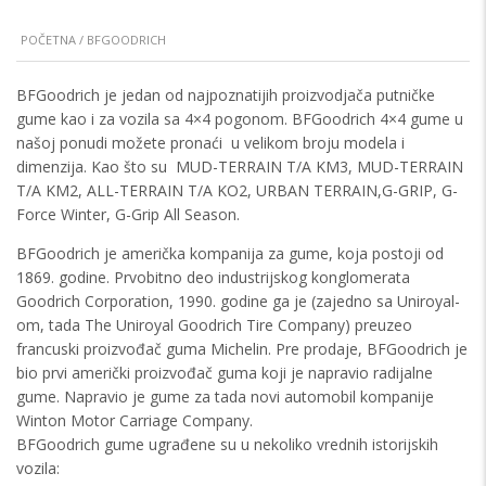
POČETNA
/ BFGOODRICH
BFGoodrich je jedan od najpoznatijih proizvodjača putničke
gume kao i za vozila sa 4×4 pogonom. BFGoodrich 4×4 gume u
našoj ponudi možete pronaći u velikom broju modela i
dimenzija. Kao što su
MUD-TERRAIN T/A KM3, MUD-TERRAIN
T/A KM2, ALL-TERRAIN T/A KO2, URBAN TERRAIN,G-GRIP, G-
Force Winter, G-Grip All Season.
BFGoodrich je američka kompanija za gume, koja postoji od
1869. godine. Prvobitno deo industrijskog konglomerata
Goodrich Corporation, 1990. godine ga je (zajedno sa Uniroyal-
om, tada The Uniroyal Goodrich Tire Company) preuzeo
francuski proizvođač guma Michelin. Pre prodaje, BFGoodrich je
bio prvi američki proizvođač guma koji je napravio radijalne
gume. Napravio je gume za tada novi automobil kompanije
Winton Motor Carriage Company.
BFGoodrich gume ugrađene su u nekoliko vrednih istorijskih
vozila: