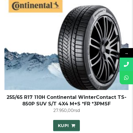
→
255/65 R17 110H Continental WinterContact TS-
850P SUV S/T 4X4 M+S *FR *3PMSF
27.950,00
rsd
KUPI