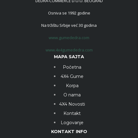
DEDRA-COMMERCE D.O.O. BEOGRAD
Osniva se 1992 godine
Na tržištu Srbije već 30 godina
www.gumededra.com
www.4x4gumededra.com
MAPA SAJTA
Početna
4X4 Gume
Korpa
O nama
4X4 Novosti
Kontakt
Logovanje
KONTAKT INFO