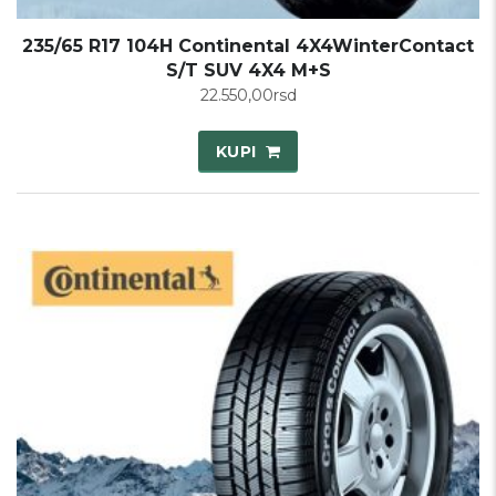
235/65 R17 104H Continental 4X4WinterContact
S/T SUV 4X4 M+S
22.550,00
rsd
KUPI