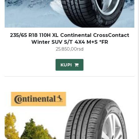
235/65 R18 110H XL Continental CrossContact
Winter SUV S/T 4X4 M+S *FR
25.850,00
rsd
KUPI