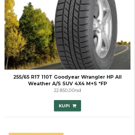
255/65 R17 110T Goodyear Wrangler HP All
Weather A/S SUV 4X4 M+S *FP
22.850,00
rsd
KUPI