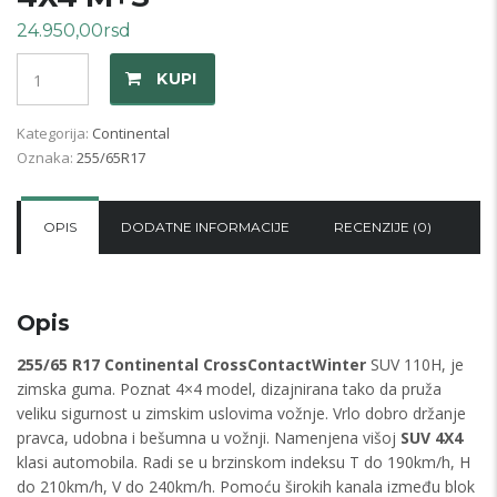
24.950,00
rsd
Količina
KUPI
Kategorija:
Continental
Oznaka:
255/65R17
OPIS
DODATNE INFORMACIJE
RECENZIJE (0)
Opis
255/65 R17 Continental CrossContactWinter
SUV 110H, je
zimska guma. Poznat 4×4 model, dizajnirana tako da pruža
veliku sigurnost u zimskim uslovima vožnje. Vrlo dobro držanje
pravca, udobna i bešumna u vožnji. Namenjena višoj
SUV 4X4
klasi automobila. Radi se u brzinskom indeksu T do 190km/h, H
do 210km/h, V do 240km/h. Pomoću širokih kanala između blok