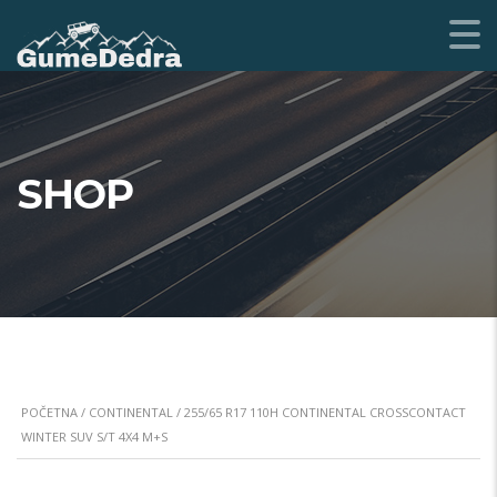
SHOP
POČETNA
/
CONTINENTAL
/ 255/65 R17 110H CONTINENTAL CROSSCONTACT
WINTER SUV S/T 4X4 M+S