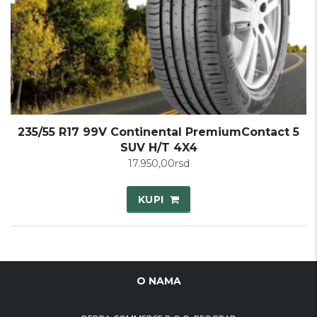
235/55 R17 99V Continental PremiumContact 5
SUV H/T 4X4
17.950,00
rsd
KUPI
O NAMA