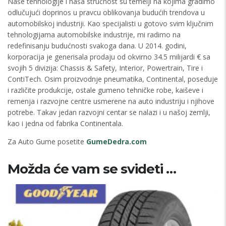
Naše tehnologije i naša stručnost su temelji na kojima gradimo
odlučujući doprinos u pravcu oblikovanja budućih trendova u
automobilskoj industriji. Kao specijalisti u gotovo svim ključnim
tehnologijama automobilske industrije, mi radimo na
redefinisanju budućnosti svakoga dana. U 2014. godini,
korporacija je generisala prodaju od okvirno 34.5 milijardi € sa
svojih 5 divizija: Chassis & Safety, Interior, Powertrain, Tire i
ContiTech. Osim proizvodnje pneumatika, Continental, poseduje
i različite produkcije, ostale gumeno tehničke robe, kaiševe i
remenja i razvojne centre usmerene na auto industriju i njihove
potrebe. Takav jedan razvojni centar se nalazi i u našoj zemlji,
kao i jedna od fabrika Continentala.
Za Auto Gume posetite
GumeDedra.com
Možda će vam se svideti …