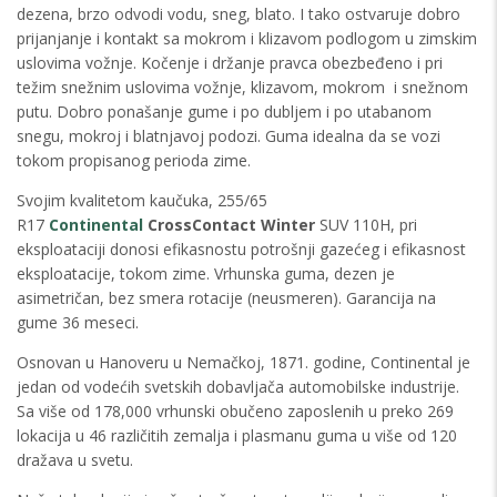
dezena, brzo odvodi vodu, sneg, blato. I tako ostvaruje dobro
prijanjanje i kontakt sa mokrom i klizavom podlogom u zimskim
uslovima vožnje. Kočenje i držanje pravca obezbeđeno i pri
težim snežnim uslovima vožnje, klizavom, mokrom i snežnom
putu. Dobro ponašanje gume i po dubljem i po utabanom
snegu, mokroj i blatnjavoj podozi. Guma idealna da se vozi
tokom propisanog perioda zime.
Svojim kvalitetom kaučuka, 255/65
R17
Continental
CrossContact Winter
SUV 110H, pri
eksploataciji donosi efikasnostu potrošnji gazećeg i efikasnost
eksploatacije, tokom zime. Vrhunska guma, dezen je
asimetričan, bez smera rotacije (neusmeren). Garancija na
gume 36 meseci.
Osnovan u Hanoveru u Nemačkoj, 1871. godine, Continental je
jedan od vodećih svetskih dobavljača automobilske industrije.
Sa više od 178,000 vrhunski obučeno zaposlenih u preko 269
lokacija u 46 različitih zemalja i plasmanu guma u više od 120
dražava u svetu.