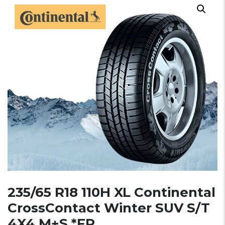
235/65 R18 110H XL Continental
CrossContact Winter SUV S/T
4X4 M+S *FR