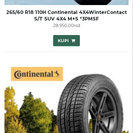
265/60 R18 110H Continental 4X4WinterContact
S/T SUV 4X4 M+S *3PMSF
28.950,00
rsd
KUPI