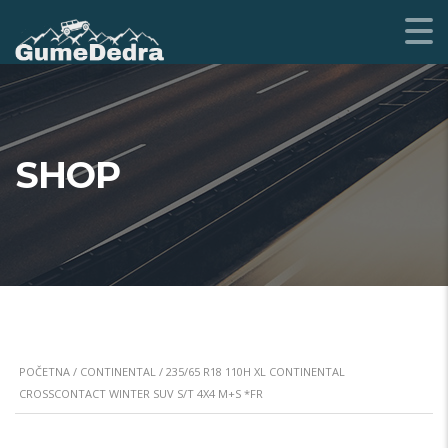
SHOP
POČETNA
/
CONTINENTAL
/ 235/65 R18 110H XL CONTINENTAL
CROSSCONTACT WINTER SUV S/T 4X4 M+S *FR