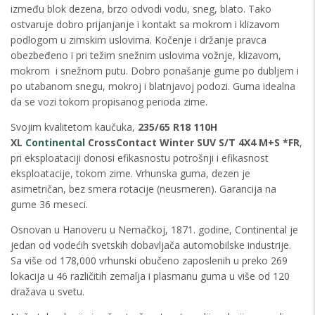
između blok dezena, brzo odvodi vodu, sneg, blato. Tako
ostvaruje dobro prijanjanje i kontakt sa mokrom i klizavom
podlogom u zimskim uslovima. Kočenje i držanje pravca
obezbeđeno i pri težim snežnim uslovima vožnje, klizavom,
mokrom i snežnom putu. Dobro ponašanje gume po dubljem i
po utabanom snegu, mokroj i blatnjavoj podozi. Guma idealna
da se vozi tokom propisanog perioda zime.
Svojim kvalitetom kaučuka,
235/65 R18 110H
XL
Continental
CrossContact Winter SUV S/T 4X4 M+S *FR
,
pri eksploataciji donosi efikasnostu potrošnji i efikasnost
eksploatacije, tokom zime. Vrhunska guma, dezen je
asimetričan, bez smera rotacije (neusmeren). Garancija na
gume 36 meseci.
Osnovan u Hanoveru u Nemačkoj, 1871. godine, Continental je
jedan od vodećih svetskih dobavljača automobilske industrije.
Sa više od 178,000 vrhunski obučeno zaposlenih u preko 269
lokacija u 46 različitih zemalja i plasmanu guma u više od 120
dražava u svetu.