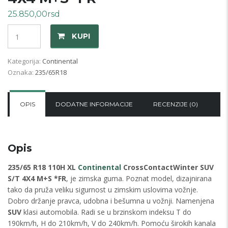
25.850,00
rsd
Količina
KUPI
Kategorija:
Continental
Oznaka:
235/65R18
OPIS
DODATNE INFORMACIJE
RECENZIJE (0)
Opis
235/65 R18 110H XL
Continental
CrossContactWinter SUV
S/T 4X4 M+S *FR
, je zimska guma. Poznat model, dizajnirana
tako da pruža veliku sigurnost u zimskim uslovima vožnje.
Dobro držanje pravca, udobna i bešumna u vožnji. Namenjena
SUV
klasi automobila. Radi se u brzinskom indeksu T do
190km/h, H do 210km/h, V do 240km/h. Pomoću širokih kanala