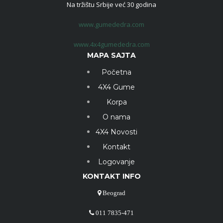
Na tržištu Srbije već 30 godina
www.gumededra.com
www.4x4gumededra.com
MAPA SAJTA
Početna
4X4 Gume
Korpa
O nama
4X4 Novosti
Kontakt
Logovanje
KONTAKT INFO
Beograd
011 7835-471