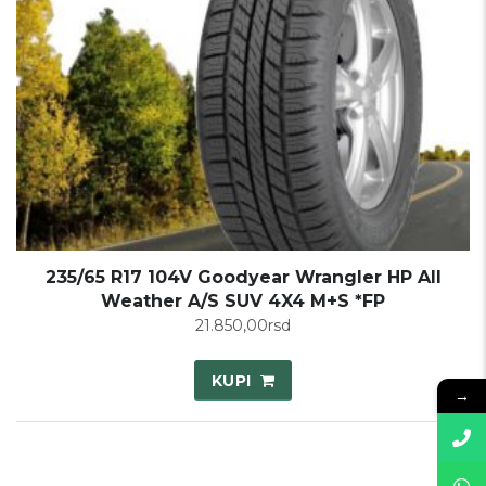
235/65 R17 104V Goodyear Wrangler HP All
Weather A/S SUV 4X4 M+S *FP
21.850,00
rsd
KUPI
→