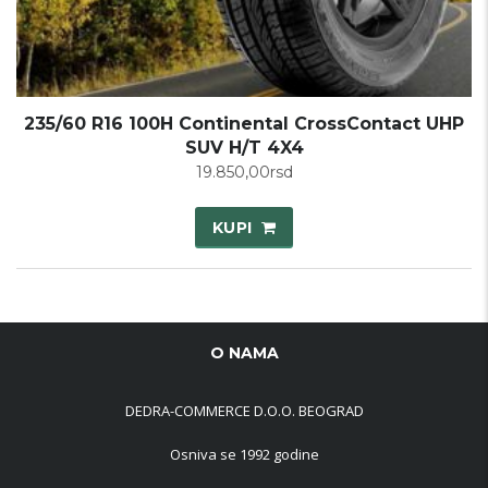
235/60 R16 100H Continental CrossContact UHP
SUV H/T 4X4
19.850,00
rsd
KUPI
O NAMA
DEDRA-COMMERCE D.O.O. BEOGRAD
Osniva se 1992 godine