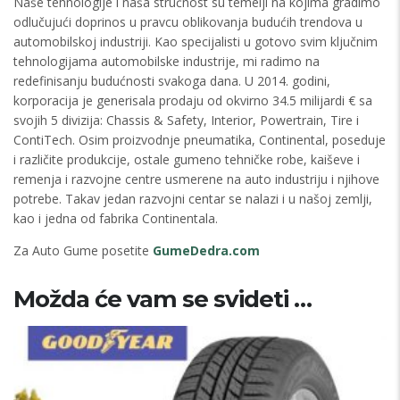
Naše tehnologije i naša stručnost su temelji na kojima gradimo
odlučujući doprinos u pravcu oblikovanja budućih trendova u
automobilskoj industriji. Kao specijalisti u gotovo svim ključnim
tehnologijama automobilske industrije, mi radimo na
redefinisanju budućnosti svakoga dana. U 2014. godini,
korporacija je generisala prodaju od okvirno 34.5 milijardi € sa
svojih 5 divizija: Chassis & Safety, Interior, Powertrain, Tire i
ContiTech. Osim proizvodnje pneumatika, Continental, poseduje
i različite produkcije, ostale gumeno tehničke robe, kaiševe i
remenja i razvojne centre usmerene na auto industriju i njihove
potrebe. Takav jedan razvojni centar se nalazi i u našoj zemlji,
kao i jedna od fabrika Continentala.
Za Auto Gume posetite
GumeDedra.com
Možda će vam se svideti …