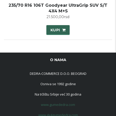
235/70 R16 106T Goodyear UltraGrip SUV S/T
4X4 M+S
21.500,00
rsd
KUPI
O NAMA
DEDRA-COMMERCE D.O.O. BEOGRAD
Osniva se 1992 godine
Na tržištu Srbije već 30 godina
www.gumededra.com
www.4x4gumededra.com