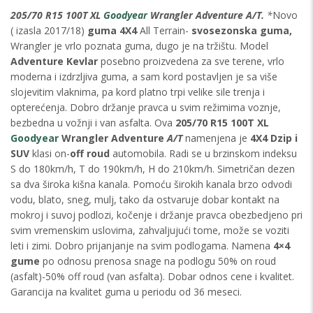
205/70 R15 100T XL
Goodyear
Wrangler Adventure A/T.
*
Novo
( izasla 2017/18)
guma
4X4
All Terrain-
svosezonska guma,
Wrangler je vrlo poznata guma, dugo je na tržištu. Model
Adventure Kevlar
posebno proizvedena za sve terene, vrlo
moderna i izdrzljiva guma, a sam kord postavljen je sa više
slojevitim vlaknima, pa kord platno trpi velike sile trenja i
opterećenja. Dobro držanje pravca u svim režimima voznje,
bezbedna u vožnji i van asfalta. Ova
205/70 R15 100T XL
Goodyear
Wrangler Adventure
A/T
namenjena je
4X4 Dzip i
SUV
klasi on-
off roud
automobila. Radi se u brzinskom indeksu
S do 180km/h, T do 190km/h, H do 210km/h. Simetričan dezen
sa dva široka kišna kanala. Pomoću širokih kanala brzo odvodi
vodu, blato, sneg, mulj, tako da ostvaruje dobar kontakt na
mokroj i suvoj podlozi, kočenje i držanje pravca obezbedjeno pri
svim vremenskim uslovima, zahvaljujući tome, može se voziti
leti i zimi. Dobro prijanjanje na svim podlogama. Namena
4×4
gume
po odnosu prenosa snage na podlogu 50% on roud
(asfalt)-50% off roud (van asfalta). Dobar odnos cene i kvalitet.
Garancija na kvalitet guma u periodu od 36 meseci.