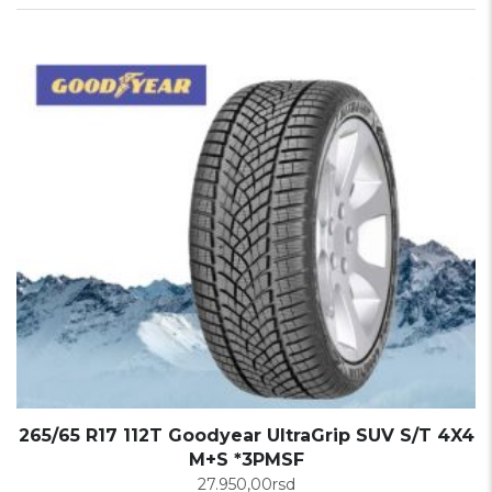
265/65 R17 112T Goodyear UltraGrip SUV S/T 4X4
M+S *3PMSF
27.950,00
rsd