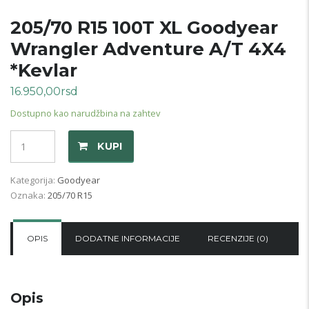
205/70 R15 100T XL Goodyear
Wrangler Adventure A/T 4X4
*Kevlar
16.950,00
rsd
Dostupno kao narudžbina na zahtev
Količina
KUPI
Kategorija:
Goodyear
Oznaka:
205/70 R15
OPIS
DODATNE INFORMACIJE
RECENZIJE (0)
Opis