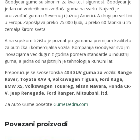
Goodyear gume su sinonim za kvalitet i sigurnost. Goodyear je
jedan od vodećih proizvođača guma na svetu. Najveći je
proizvođač guma u Severnoj i Južnoj Americi. A drugi po veličini
u Evropi. Zapošljava preko 75.000 ljudi, u preko 60 fabrika u 25
zemalja širom sveta.
A na srpskom tržištu je poznat po gumama premijum kvaliteta
za putnička i komercijalna vozila. Kompanija Goodyear svojim
inovacijama vec dugi niz godina pomera standarde u industriji
guma, a jedna od najbitnijih je tehnologija RunOnFlat.
Preporučuje se svosezonska
4X4 SUV guma za
vozila:
Range
Rover, Toyota RAV 4, Volkswagen Tiguan, Ford Kuga,
BMW X5, Volkswagen Touareg, Nisan Navara, Honda CR-
V. Jeep Renegade
, Ford Ranger, Mitsubshi, itd.
Za Auto Gume posetite
GumeDedra.com
Povezani proizvodi