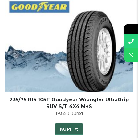
→
235/75 R15 105T Goodyear Wrangler UltraGrip
SUV S/T 4X4 M+S
19.850,00
rsd
KUPI