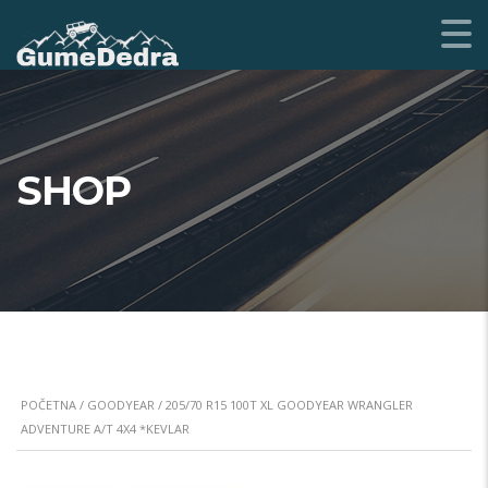
SHOP
POČETNA
/
GOODYEAR
/ 205/70 R15 100T XL GOODYEAR WRANGLER
ADVENTURE A/T 4X4 *KEVLAR