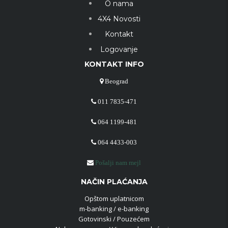
O nama
4X4 Novosti
Kontakt
Logovanje
KONTAKT INFO
Beograd
011 7835-471
064 1199-481
064 4433-003
Pošalji nam mejl
NAČIN PLAĆANJA
Opštom uplatnicom
m-banking / e-banking
Gotovinski / Pouzećem