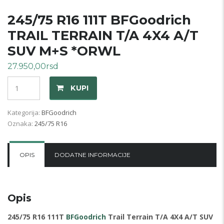
245/75 R16 111T BFGoodrich
TRAIL TERRAIN T/A 4X4 A/T
SUV M+S *ORWL
27.950,00
rsd
Količina
KUPI
Kategorija:
BFGoodrich
Oznaka:
245/75 R16
OPIS
DODATNE INFORMACIJE
Opis
245/75 R16 111T
BFGoodrich
Trail Terrain T/A 4X4 A/T SUV