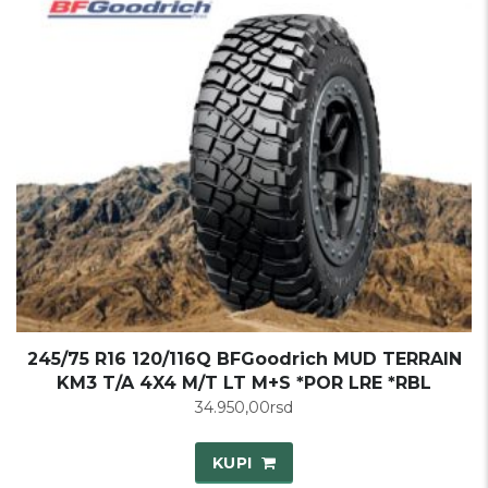
245/75 R16 120/116Q BFGoodrich MUD TERRAIN
KM3 T/A 4X4 M/T LT M+S *POR LRE *RBL
34.950,00
rsd
KUPI