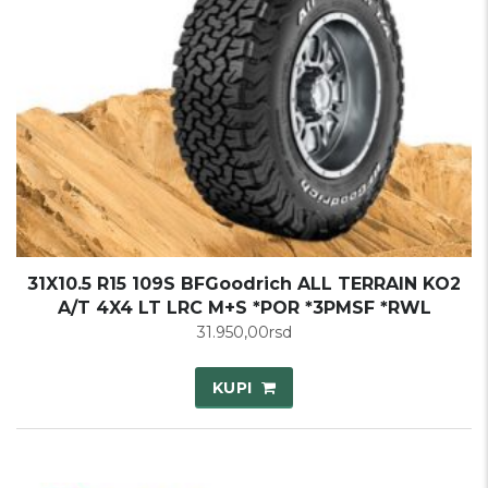
31X10.5 R15 109S BFGoodrich ALL TERRAIN KO2
A/T 4X4 LT LRC M+S *POR *3PMSF *RWL
31.950,00
rsd
KUPI