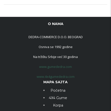
O NAMA
DEDRA-COMMERCE D.O.O. BEOGRAD
Osniva se 1992 godine
Na tržištu Srbije već 30 godina
www.gumededra.com
www.4x4gumededra.com
MAPA SAJTA
Početna
4X4 Gume
Korpa