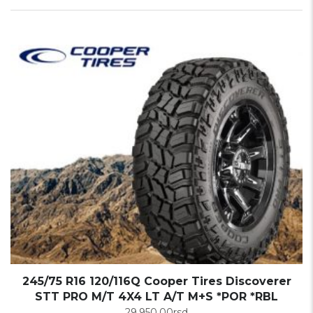
245/75 R16 120/116Q Cooper Tires Discoverer
STT PRO M/T 4X4 LT A/T M+S *POR *RBL
29.950,00
rsd