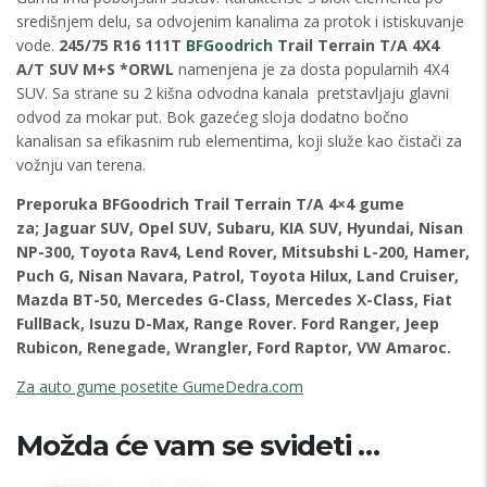
središnjem delu, sa odvojenim kanalima za protok i istiskuvanje
vode.
245/75 R16 111T
BFGoodrich
Trail Terrain T/A 4X4
A/T SUV M+S *ORWL
namenjena je za dosta popularnih 4X4
SUV. Sa strane su 2 kišna odvodna kanala pretstavljaju glavni
odvod za mokar put. Bok gazećeg sloja dodatno bočno
kanalisan sa efikasnim rub elementima, koji služe kao čistači za
vožnju van terena.
Preporuka BFGoodrich Trail Terrain T/A
4×4 gume
za;
Jaguar SUV, Opel SUV,
Subaru,
KIA SUV,
Hyundai,
Nisan
NP-300, Toyota Rav4, Lend Rover, Mitsubshi L-200, Hamer,
Puch G, Nisan Navara, Patrol, Toyota Hilux, Land Cruiser,
Mazda BT-50, Mercedes G-Class, Mercedes X-Class, Fiat
FullBack, Isuzu D-Max, Range Rover. Ford Ranger, Jeep
Rubicon, Renegade, Wrangler, Ford Raptor, VW Amaroc.
Za auto gume posetite GumeDedra.com
Možda će vam se svideti …