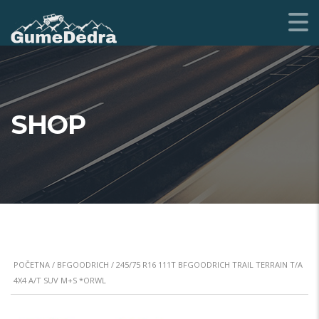
SHOP
POČETNA
/
BFGOODRICH
/ 245/75 R16 111T BFGOODRICH TRAIL TERRAIN T/A
4X4 A/T SUV M+S *ORWL