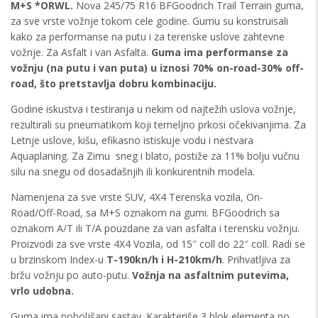
M+S *ORWL.
Nova 245/75 R16 BFGoodrich Trail Terrain guma,
za sve vrste vožnje tokom cele godine. Gumu su konstruisali
kako za performanse na putu i za terenske uslove zahtevne
vožnje. Za Asfalt i van Asfalta.
Guma ima performanse za
vožnju (na putu i van puta) u iznosi 70% on-road-30% off-
road, što pretstavlja dobru kombinaciju.
Godine iskustva i testiranja u nekim od najtežih uslova vožnje,
rezultirali su pneumatikom koji temeljno prkosi očekivanjima. Za
Letnje uslove, kišu, efikasno istiskuje vodu i nestvara
Aquaplaning. Za Zimu sneg i blato, postiže za 11% bolju vučnu
silu na snegu od dosadašnjih ili konkurentnih modela.
Namenjena za sve vrste SUV, 4X4 Terenska vozila, On-
Road/Off-Road, sa M+S oznakom na gumi. BFGoodrich sa
oznakom A/T ili T/A pouzdane za van asfalta i terensku vožnju.
Proizvodi za sve vrste 4X4 Vozila, od 15″ coll do 22″ coll. Radi se
u brzinskom Index-u
T-190kn/h i H-210km/h
. Prihvatljiva za
bržu vožnju po auto-putu.
Vožnja na asfaltnim putevima,
vrlo udobna.
Guma ima poboljšani sastav. Karakteriše 3 blok elementa po