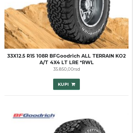
33X12.5 R15 108R BFGoodrich ALL TERRAIN KO2
A/T 4X4 LT LRE *RWL
35.850,00
rsd
KUPI