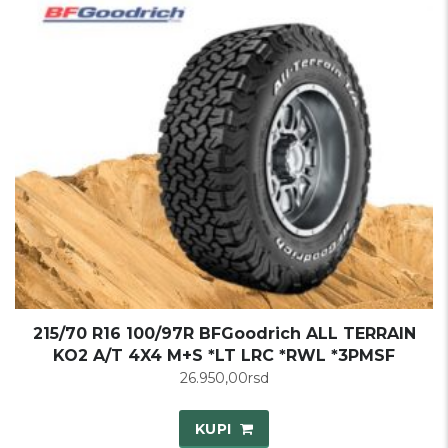
215/70 R16 100/97R BFGoodrich ALL TERRAIN
KO2 A/T 4X4 M+S *LT LRC *RWL *3PMSF
26.950,00
rsd
KUPI