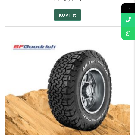
→
KUPI