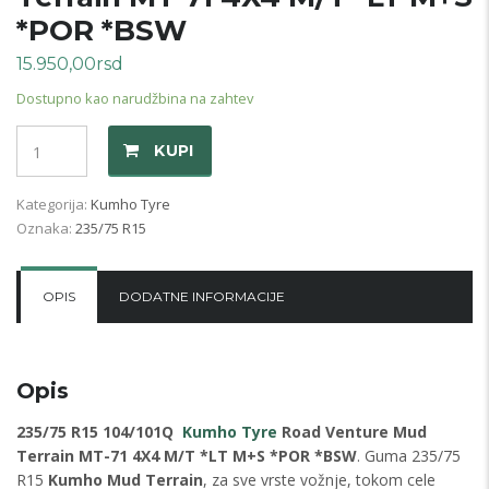
*POR *BSW
15.950,00
rsd
Dostupno kao narudžbina na zahtev
Količina
KUPI
Kategorija:
Kumho Tyre
Oznaka:
235/75 R15
OPIS
DODATNE INFORMACIJE
Opis
235/75 R15 104/101Q
Kumho Tyre
Road Venture Mud
Terrain MT-71 4X4 M/T *LT M+S *POR *BSW
. Guma 235/75
R15
Kumho Mud Terrain
, za sve vrste vožnje, tokom cele