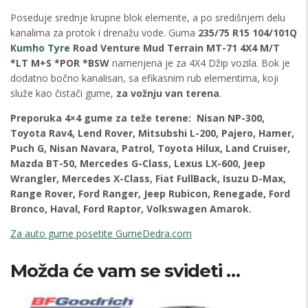
Poseduje srednje krupne blok elemente, a po središnjem delu
kanalima za protok i drenažu vode. Guma
235/75 R15 104/101Q
Kumho Tyre
Road Venture Mud Terrain MT-71 4X4 M/T
*LT M+S *POR *BSW
namenjena je za 4X4 Džip vozila. Bok je
dodatno bočno kanalisan, sa efikasnim rub elementima, koji
služe kao čistači gume,
za vožnju van terena
.
Preporuka
4×4 gume za teže terene:
Nisan NP-300,
Toyota Rav4, Lend Rover, Mitsubshi L-200, Pajero, Hamer,
Puch G, Nisan Navara, Patrol, Toyota Hilux, Land Cruiser,
Mazda BT-50, Mercedes G-Class, Lexus LX-600, Jeep
Wrangler, Mercedes X-Class, Fiat FullBack, Isuzu D-Max,
Range Rover, Ford Ranger, Jeep Rubicon, Renegade, Ford
Bronco, Haval, Ford Raptor, Volkswagen Amarok.
Za auto gume posetite GumeDedra.com
Možda će vam se svideti …