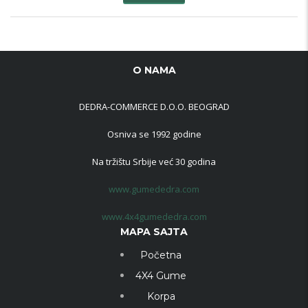
O NAMA
DEDRA-COMMERCE D.O.O. BEOGRAD
Osniva se 1992 godine
Na tržištu Srbije već 30 godina
www.gumededra.com
www.4x4gumededra.com
MAPA SAJTA
Početna
4X4 Gume
Korpa