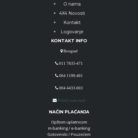
O nama
4X4 Novosti
Kontakt
Logovanje
KONTAKT INFO
Beograd
011 7835-471
064 1199-481
064 4433-003
Pošalji nam mejl
NAČIN PLAĆANJA
Opštom uplatnicom
m-banking / e-banking
Gotovinski / Pouzećem