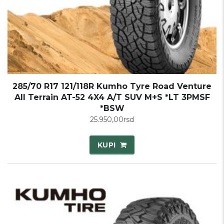
285/70 R17 121/118R Kumho Tyre Road Venture
All Terrain AT-52 4X4 A/T SUV M+S *LT 3PMSF
*BSW
25.950,00
rsd
KUPI