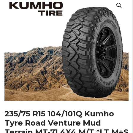
235/75 R15 104/101Q Kumho
Tyre Road Venture Mud
Terrain MT-71 4X4 M/T *LT M+S