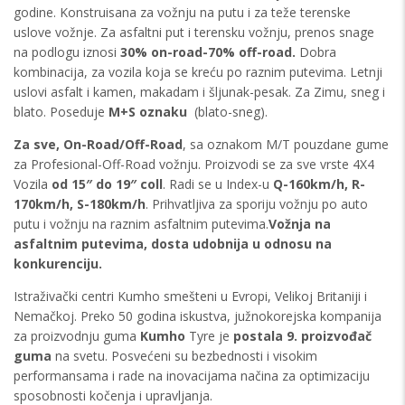
godine. Konstruisana za vožnju na putu i za teže terenske
uslove vožnje. Za asfaltni put i terensku vožnju, prenos snage
na podlogu iznosi
30% on-road-70% off-road.
Dobra
kombinacija, za vozila koja se kreću po raznim putevima. Letnji
uslovi asfalt i kamen, makadam i šljunak-pesak. Za Zimu, sneg i
blato. Poseduje
M+S oznaku
(blato-sneg).
Za sve,
On-Road/Off-Road
, sa oznakom M/T pouzdane gume
za Profesional-Off-Road vožnju. Proizvodi se za sve vrste 4X4
Vozila
od 15″ do 19″ coll
. Radi se u Index-u
Q-160km/h,
R-
170km/h, S-180km/h
. Prihvatljiva za sporiju vožnju po auto
putu i vožnju na raznim asfaltnim putevima.
Vožnja na
asfaltnim putevima, dosta udobnija u odnosu na
konkurenciju.
Istraživački centri Kumho smešteni u Evropi, Velikoj Britaniji i
Nemačkoj. Preko 50 godina iskustva, južnokorejska kompanija
za proizvodnju guma
Kumho
Tyre je
postala 9. proizvođač
guma
na svetu. Posvećeni su bezbednosti i visokim
performansama i rade na inovacijama načina za optimizaciju
sposobnosti kočenja i upravljanja.