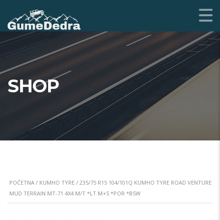
SHOP
POČETNA
/
KUMHO TYRE
/ 235/75 R15 104/101Q KUMHO TYRE ROAD VENTURE
MUD TERRAIN MT-71 4X4 M/T *LT M+S *POR *BSW