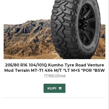
205/80 R16 104/101Q Kumho Tyre Road Venture
Mud Terrain MT-71 4X4 M/T *LT M+S *POR *BSW
17.950,00
rsd
KUPI