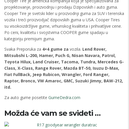
Cooper Tire je američka kompanija koja je specijalizovana za
projektovanje, proizvodnju i prodaju Dzipovskih i auto guma.
Cooper Tire je svetski lider u proizvodnji guma za SUV i terenska
vozila i treći proizvodjač dzipovskih guma u USA. Cooper Tires
su visokoizdržljive gume, vrhunskog kvaliteta i prihvatljive cene.
Po ceni, kvalitetu i svojstvima COOPER gume spadaju u
kategoriju premijum guma.
Svaka Preporuka za
4×4 gume za
vozila.
Lend Rover,
Mitsubshi L-200, Hamer, Puch G, Nisan Navara, Patrol,
Toyota Hilux, Land Cruiser, Tacoma, Tundra, Mercedes G-
Class, X-Class, Range Rover, Mazda BT-50, Isuzu D-Max,
Fiat FullBack, Jeep Rubicon, Wrangler, Ford Ranger,
Raptor, Bronco, VW Amaroc, GMC, Suzuki Jimny, BAW-212,
itd.
Za auto gume posetite
GumeDedra.com
Možda će vam se svideti …