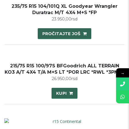
235/75 R15 104/101Q XL Goodyear Wrangler
Duratrac M/T 4X4 M+S *FP
23.950,00
rsd
PROČITAJTE JOŠ
215/75 R15 100/97S BFGoodrich ALL TERRAIN
KO3 A/T 4X4 T/A M+S LT *POR LRC *RWL *3PMSF
→
26.950,00
rsd
KUPI