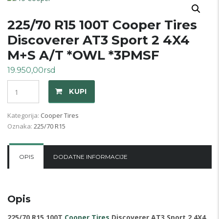
225/70 R15 100T Cooper Tires
Discoverer AT3 Sport 2 4X4
M+S A/T *OWL *3PMSF
19.950,00
rsd
Količina
KUPI
Kategorija:
Cooper Tires
Oznaka:
225/70 R15
OPIS
DODATNE INFORMACIJE
Opis
225/70 R15 100T
Cooper Tires
Discoverer AT3 Sport 2 4X4