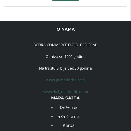
O NAMA
DEDRA-COMMERCE D.O.O. BEOGRAD
Osniva se 1992 godine
Na tržištu Srbije već 30 godina
www.gumededra.com
www.4x4gumededra.com
MAPA SAJTA
Početna
4X4 Gume
Korpa