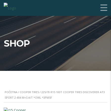
SHOP
POČETNA
/
COOPER TIRES
/ 225/70 R15 100T COOPER TIRES DISCOVERER AT3
SPORT 2 4X4 M+S A/T *OWL *3PMSF