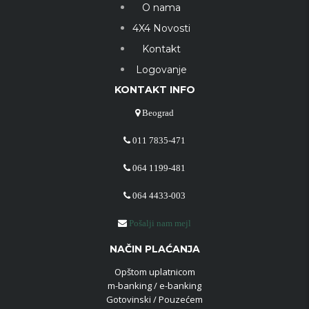
O nama
4X4 Novosti
Kontakt
Logovanje
KONTAKT INFO
Beograd
011 7835-471
064 1199-481
064 4433-003
Pošalji nam mejl
NAČIN PLAĆANJA
Opštom uplatnicom
m-banking / e-banking
Gotovinski / Pouzećem