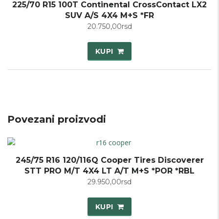
225/70 R15 100T Continental CrossContact LX2
SUV A/S 4X4 M+S *FR
20.750,00
rsd
KUPI
Povezani proizvodi
245/75 R16 120/116Q Cooper Tires Discoverer
STT PRO M/T 4X4 LT A/T M+S *POR *RBL
29.950,00
rsd
KUPI