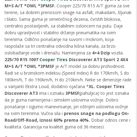
M+S A/T *OWL *3PMSF.
Cooper 225/70 R15 A/T guma za sve
terene, sa dobrim prenosom snage na asfalt, makadam, šljunak
i blato. Sama guma je simetričnog dezena, čvrstih blokova,
centralno postavljenih, sa stabilnim osloncem na putu. Daje
dobru upravljivost i stabilno držanje pneumatika na svim
terenima. Odlično ponašanje na suvom i mokrom, koja
raspolaže sa tri centralna odvodna kišna kanala, za brzo
oslobađanje vode i drenažu. Namenjena za
4×4 Dzip
vozila.
225/70 R15
100T
Cooper Tires
Discoverer AT3 Sport 2 4X4
M+S A/T *OWL *3PMSF
je A/T model za dobru prohodnost.
Radi se u brzinskom indeksu (Speed Index) R do 170km/h, S do
180km/h, T do 190km/h, H do 210km/h. Neke se dimenzije rade
u varijanti Ekstra Loud, dodatno ojačana *
XL. Cooper Tires
Discoverer AT3
ima i oznaku
3PMSF
(pahuljica) to jest oznaka
da je guma namenjena i zimskim uslovima vožnje. Dobro
ponašanje i sigurno manevrisanje, pri oštrijim uslovima vožnje
na svim terenima. Vučna sila i
prenos snage na podlogu On-
Road/Off-Road, iznosi 60% prema 40%.
Dobar odnos cene i
kvaliteta. Garancija na kvalitet guma od 36 meseci.