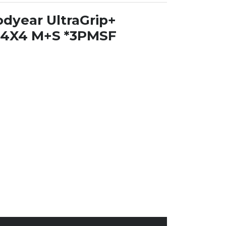
odyear UltraGrip+
 4X4 M+S *3PMSF