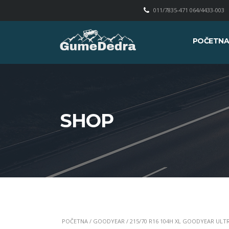
011/7835-471 064/4433-003
POČETN
SHOP
POČETNA
/
GOODYEAR
/ 215/70 R16 104H XL GOODYEAR UL