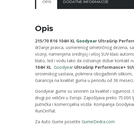
OPIS
DODATNE INFORMACIJE
Opis
215/70 R16 104H XL
Goodyear
UltraGrip Perfo
držanje pravca, usmerenog simetričnog dezena, sa 
voznji, namenjena srednjoj i višoj SUV klasi auto
blato, led i vodu tako da ostvaruje dobar kontakt 
104H XL
Goodyear
UltraGrip
Performance+ SUV
sirovinskog sastava, polimera obogađenih silikom,
Garancija na kvalitet guma u periodu od 36 meseci.
Goodyear gume su sinonim za kvalitet i sigurnost.
drugi po veličini u Evropi. Zapošljava preko 75.000
putnička i komercijalna vozila. Kompanija Goodyear
RunOnFlat.
Za Auto Gume posetite
GumeDedra.com