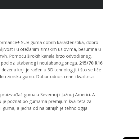
formance+ SUV guma dobrih karakteristika, dobro
vljivost i u otežanim zimskim uslovima, bešumna u
km/h. Pomoću širokih kanala brzo odvodi sneg,
ri podlozi utabanog i neutabanog snega.
215/70 R16
ezena koji je rađen u 3D tehnologiji, i što se tiče
lnu zimsku gumu. Dobar odnos cene i kvaliteta.
proizvođač guma u Severnoj i Južnoj Americi. A
ištu je poznat po gumama premijum kvaliteta za
 guma, a jedna od najbitnijih je tehnologija