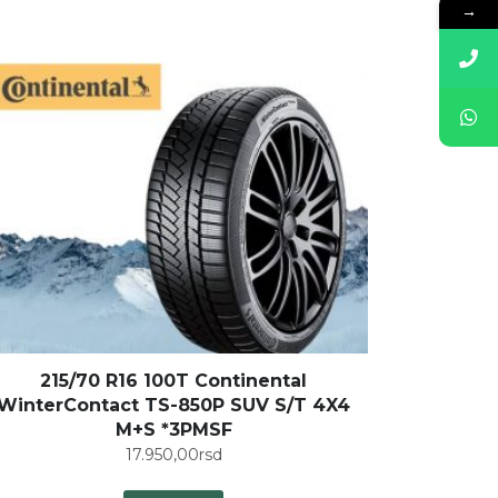
→
215/70 R16 100T Continental
WinterContact TS-850P SUV S/T 4X4
M+S *3PMSF
17.950,00
rsd