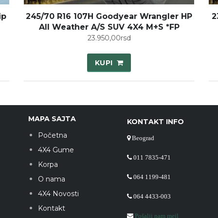
ip
245/70 R16 107H Goodyear Wrangler HP
2
All Weather A/S SUV 4X4 M+S *FP
23.950,00
rsd
KUPI
MAPA SAJTA
KONTAKT INFO
Početna
Beograd
4X4 Gume
011 7835-471
Korpa
064 1199-481
O nama
4X4 Novosti
064 4433-003
Kontakt
Pošalji nam mejl