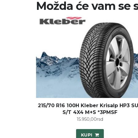
Možda će vam se s
215/70 R16 100H Kleber Krisalp HP3 S
S/T 4X4 M+S *3PMSF
15.950,00
rsd
KUPI