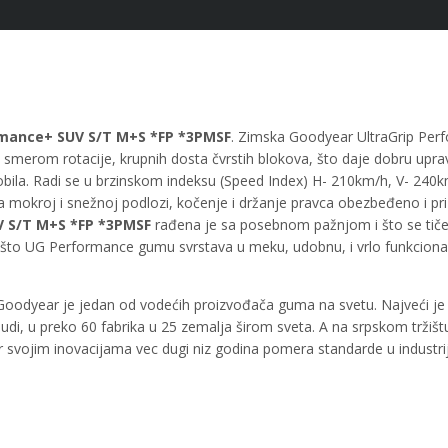
rmance+ SUV S/T M+S *FP *3PMSF
. Zimska Goodyear UltraGrip Per
smerom rotacije, krupnih dosta čvrstih blokova, što daje dobru upra
mobila. Radi se u brzinskom indeksu (Speed Index) H- 210km/h, V- 240
na mokroj i snežnoj podlozi, kočenje i držanje pravca obezbeđeno i p
 S/T M+S *FP *3PMSF
rađena je sa posebnom pažnjom i što se tiče d
 što UG Performance gumu svrstava u meku, udobnu, i vrlo funkciona
 Goodyear je jedan od vodećih proizvođača guma na svetu. Najveći je 
 ljudi, u preko 60 fabrika u 25 zemalja širom sveta. A na srpskom trž
 svojim inovacijama vec dugi niz godina pomera standarde u industriji