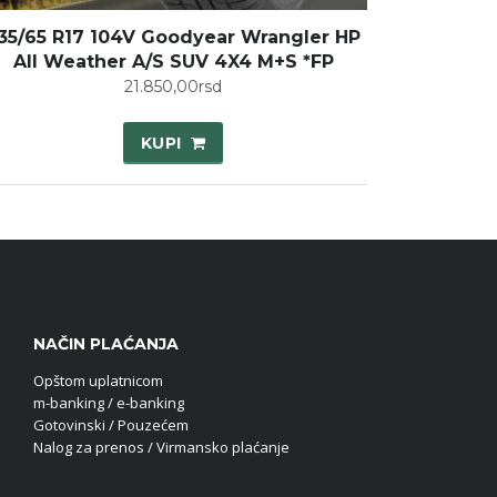
35/65 R17 104V Goodyear Wrangler HP
All Weather A/S SUV 4X4 M+S *FP
21.850,00
rsd
KUPI
NAČIN PLAĆANJA
Opštom uplatnicom
m-banking / e-banking
Gotovinski / Pouzećem
Nalog za prenos / Virmansko plaćanje