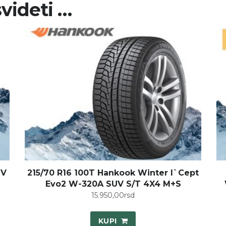
videti …
UV
215/70 R16 100T Hankook Winter I`Cept
Evo2 W-320A SUV S/T 4X4 M+S
15.950,00
rsd
KUPI