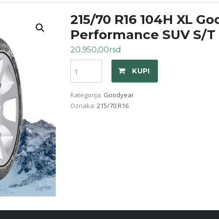
215/70 R16 104H XL Go
Performance SUV S/T
20.950,00
rsd
Količina
KUPI
Kategorija:
Goodyear
Oznaka:
215/70 R16