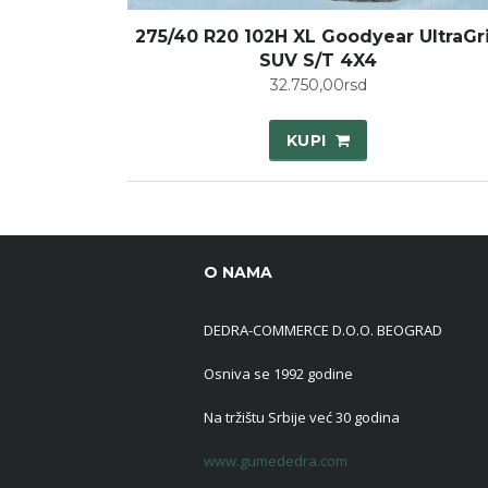
275/40 R20 102H XL Goodyear UltraGr
SUV S/T 4X4
32.750,00
rsd
KUPI
O NAMA
DEDRA-COMMERCE D.O.O. BEOGRAD
Osniva se 1992 godine
Na tržištu Srbije već 30 godina
www.gumededra.com