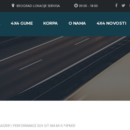
BEOGRAD LOKACIJE SERVISA
09:00 - 18:00
A
4X4 GUME
KORPA
O NAMA
4X4 NOVOSTI
TRAGRIP+ PERFORMANCE SUV S/T 4X4 M+S *3PMSF