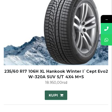
→
235/60 R17 106H XL Hankook Winter I`Cept Evo2
W-320A SUV S/T 4X4 M+S
18.950,00
rsd
KUPI