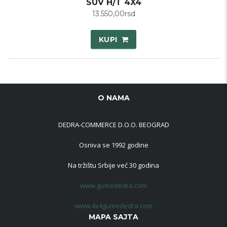
SUV H/T 4X4
13.550,00
rsd
KUPI
O NAMA
DEDRA-COMMERCE D.O.O. BEOGRAD
Osniva se 1992 godine
Na tržištu Srbije već 30 godina
www.gumededra.com
www.4x4gumededra.com
MAPA SAJTA