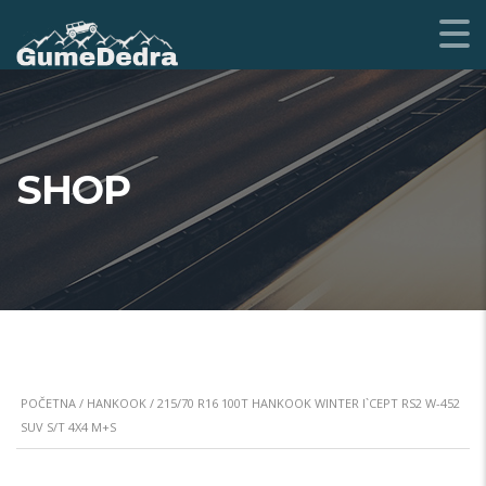
SHOP
POČETNA
/
HANKOOK
/ 215/70 R16 100T HANKOOK WINTER I`CEPT RS2 W-452
SUV S/T 4X4 M+S