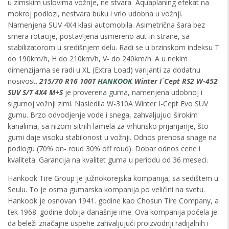
u zimskim uslovima vožnje, ne stvara Aquaplaning efekat na
mokroj podlozi, nestvara buku i vrlo udobna u vožnji.
Namenjena SUV 4X4 klasi automobila. Asimetrična šara bez
smera rotacije, postavljena usmereno aut-in strane, sa
stabilizatorom u središnjem delu. Radi se u brzinskom indeksu T
do 190km/h, H do 210km/h, V- do 240km/h. A u nekim
dimenzijama se radi u XL (Extra Load) varijanti za dodatnu
nosivost.
215/70 R16 100T
HANKOOK
Winter I`Cept RS2 W-452
SUV S/T 4X4 M+S
je proverena guma, namenjena udobnoj i
sigurnoj vožnji zimi. Nasledila W-310A Winter I-Cept Evo SUV
gumu. Brzo odvodjenje vode i snega, zahvaljujuci širokim
kanalima, sa nizom sitnih lamela za vrhunsko prijanjanje, što
gumi daje visoku stabilonost u vožnji. Odnos prenosa snage na
podlogu (70% on- roud 30% off roud). Dobar odnos cene i
kvaliteta. Garancija na kvalitet guma u periodu od 36 meseci.
Hankook Tire Group je južnokorejska kompanija, sa sedištem u
Seulu. To je osma gumarska kompanija po veličini na svetu.
Hankook je osnovan 1941. godine kao Chosun Tire Company, a
tek 1968. godine dobija današnje ime. Ova kompanija počela je
da beleži značajne uspehe zahvaljujući proizvodnji radijalnih i