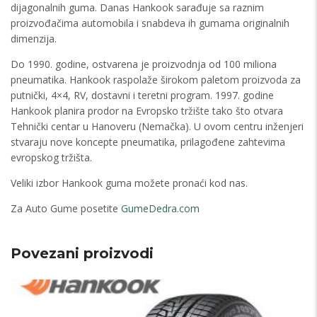
dijagonalnih guma. Danas Hankook sarađuje sa raznim
proizvođačima automobila i snabdeva ih gumama originalnih
dimenzija.
Do 1990. godine, ostvarena je proizvodnja od 100 miliona
pneumatika. Hankook raspolaže širokom paletom proizvoda za
putnički, 4×4, RV, dostavni i teretni program. 1997. godine
Hankook planira prodor na Evropsko tržište tako što otvara
Tehnički centar u Hanoveru (Nemačka). U ovom centru inženjeri
stvaraju nove koncepte pneumatika, prilagođene zahtevima
evropskog tržišta.
Veliki izbor Hankook guma možete pronaći kod nas.
Za Auto Gume posetite
GumeDedra.com
Povezani proizvodi