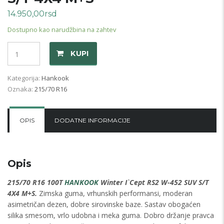
14.950,00
rsd
Dostupno kao narudžbina na zahtev
Količina
KUPI
Kategorija:
Hankook
Oznaka:
215/70 R16
OPIS
DODATNE INFORMACIJE
Opis
215/70 R16 100T
HANKOOK
Winter I`Cept RS2 W-452 SUV S/T
4X4 M+S.
Zimska guma, vrhunskih performansi, moderan
asimetričan dezen, dobre sirovinske baze. Sastav obogaćen
silika smesom, vrlo udobna i meka guma. Dobro držanje pravca