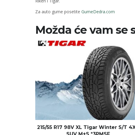
Riken i Tigar.
Za auto gume posetite
GumeDedra.com
Možda će vam se s
215/55 R17 98V XL Tigar Winter S/T 4
SUV M+S *3PMSF