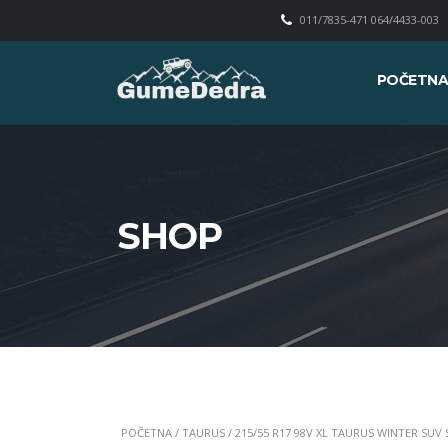
011/7835-471 064/4433-003
POČETN
SHOP
POČETNA
/
TAURUS
/ 215/55 R17 98V XL TAURUS WINTER SUV 