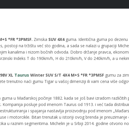
M+S *FR *3PMSF.
Zimska
SUV 4X4
guma. Identična guma po dezenu i
stoji na tržištu već sto godina, a sada se nalazi u grupaciji Michel
jim kanalima i nizom bočnih odvoda. Dobro držanje pravca, ekonomičn
rzinski Indeks T do 190km/h, H do 210km/h, V do 240km/h, a u nekim d
 98V XL
Taurus
Winter SUV
S/T 4X4 M+S *FR *3PMSF
gumu za zims
žete trenutno naći gumu Tigar u vašoj dimenziji ili vam cena više o
a guma u Mađarskoj počinje 1882. kada se još bavi izradom različitih
. Kompanija posluje pod imenom Taurus od 1913. i već tada distribui
estrukturiranja i spajanja nastavlja proizvodnju pod imenom „Mađar
tobuse i motorcikle. Bitan trenutak u istoriji ovog brenda je preuziman
ika u raznim segmentima. Michelin je u Srbiji 2014. godine otvorio n