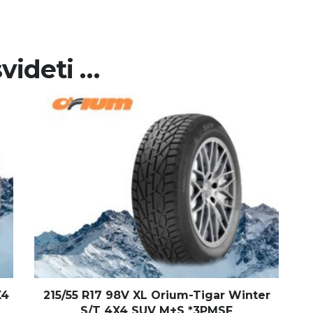
videti …
X4
215/55 R17 98V XL Orium-Tigar Winter
S/T 4X4 SUV M+S *3PMSF