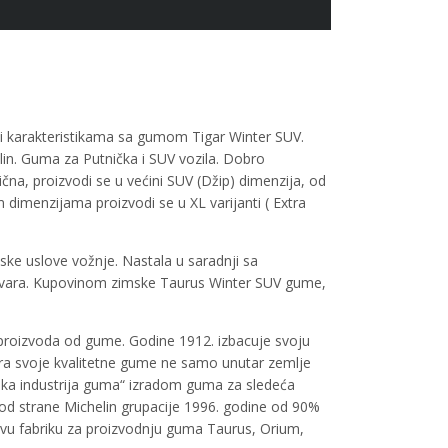
 karakteristikama sa gumom Tigar Winter SUV.
in. Guma za Putnička i SUV vozila. Dobro
a, proizvodi se u većini SUV (Džip) dimenzija, od
imenzijama proizvodi se u XL varijanti ( Extra
ke uslove vožnje. Nastala u saradnji sa
dgovara. Kupovinom zimske Taurus Winter SUV gume,
 proizvoda od gume. Godine 1912. izbacuje svoju
ra svoje kvalitetne gume ne samo unutar zemlje
ska industrija guma“ izradom guma za sledeća
je od strane Michelin grupacije 1996. godine od 90%
ovu fabriku za proizvodnju guma Taurus, Orium,