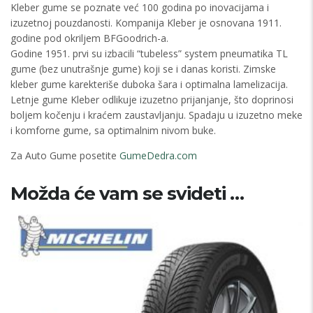
Kleber gume se poznate već 100 godina po inovacijama i
izuzetnoj pouzdanosti. Kompanija Kleber je osnovana 1911.
godine pod okriljem BFGoodrich-a.
Godine 1951. prvi su izbacili “tubeless” system pneumatika TL
gume (bez unutrašnje gume) koji se i danas koristi. Zimske
kleber gume karekteriše duboka šara i optimalna lamelizacija.
Letnje gume Kleber odlikuje izuzetno prijanjanje, što doprinosi
boljem kočenju i kraćem zaustavljanju. Spadaju u izuzetno meke
i komforne gume, sa optimalnim nivom buke.
Za Auto Gume posetite
GumeDedra.com
Možda će vam se svideti …