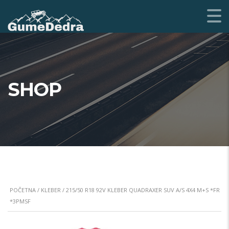
SHOP
POČETNA
/
KLEBER
/ 215/50 R18 92V KLEBER QUADRAXER SUV A/S 4X4 M+S *FR
*3PMSF