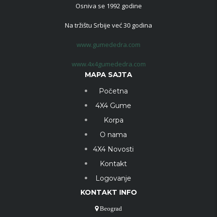
Osniva se 1992 godine
Na tržištu Srbije već 30 godina
www.gumededra.com
www.4x4gumededra.com
MAPA SAJTA
Početna
4X4 Gume
Korpa
O nama
4X4 Novosti
Kontakt
Logovanje
KONTAKT INFO
Beograd