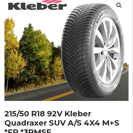
215/50 R18 92V Kleber
Quadraxer SUV A/S 4X4 M+S
*FR *3PMSF