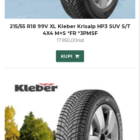
215/55 R18 99V XL Kleber Krisalp HP3 SUV S/T
4X4 M+S *FR *3PMSF
17.950,00
rsd
KUPI