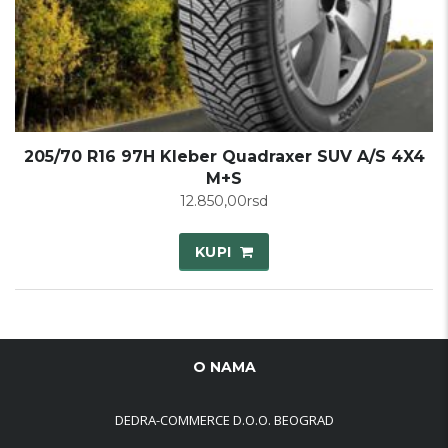
205/70 R16 97H Kleber Quadraxer SUV A/S 4X4
M+S
12.850,00
rsd
KUPI
O NAMA
DEDRA-COMMERCE D.O.O. BEOGRAD