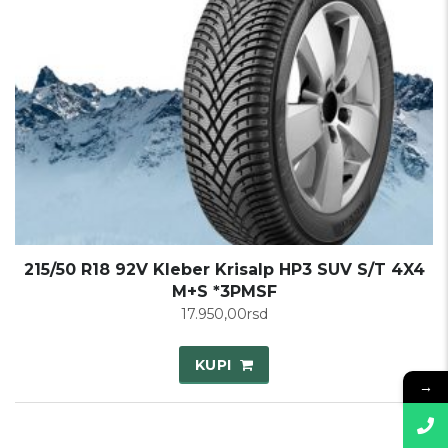
215/50 R18 92V Kleber Krisalp HP3 SUV S/T 4X4
M+S *3PMSF
17.950,00
rsd
KUPI
→