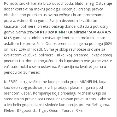
Pomoću širokih kanala brzo odvodi vodu, blato, sneg. Ostvaruje
dobar kontakt na mokru podlogu. Kočenje i držanje pravca
obezbedjeno pri težim uslovima vožnje i brzim promenama
pravca. Asimetrična guma. Svojim dezenom i kvalitetom
kaučuka i polimera, pri eksploataciji donosi uštedu u potrošnji
goriva. Sama
215/50 R18 92V
Kleber
Quadraxer SUV
4X4 A/S
M+S
guma vrlo udobno ostvaruje kontakt sa mokrim i suvim
asfaltom tokom vožnje. Odnos prenosa snage na podlogu (80%
on-road 20% off-road). Guma je sklop ravnoteže sirovine sa
kvalitetom kaučuka, polimera i silike, koji pri samoj eksploataciji
pneumatika, donosi mogućnost da kupovinom ove gume vozite
vaš automobil u svim uslovima. Garancija na kvalitet guma u
periodu od 36 meseci.
KLEBER je trgovačko ime koje pripada grupi MICHELIN, koja
kao deo svog poslovanja vrši prodaju i plasman guma pod
brendom Kleber. Kompanije koje pripadaju Michelin Grupi su
samostalno pravna lica i imaju nezavisan pravni status. Tako se
u Michelin grupi nalaze i sledeće kompanije, proizvođeči guma.
Kleber, BFgoodrich, Tigar, Orium, Taurus, Riken…