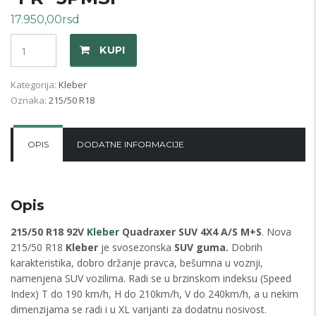
17.950,00
rsd
Količina
KUPI
Kategorija:
Kleber
Oznaka:
215/50 R18
OPIS
DODATNE INFORMACIJE
Opis
215/50 R18 92V
Kleber
Quadraxer SUV 4X4 A/S M+S
. Nova
215/50 R18
Kleber
je svosezonska
SUV guma.
Dobrih
karakteristika, dobro držanje pravca, bešumna u voznji,
namenjena SUV vozilima. Radi se u brzinskom indeksu (Speed
Index) T do 190 km/h, H do 210km/h, V do 240km/h, a u nekim
dimenzijama se radi i u XL varijanti za dodatnu nosivost.