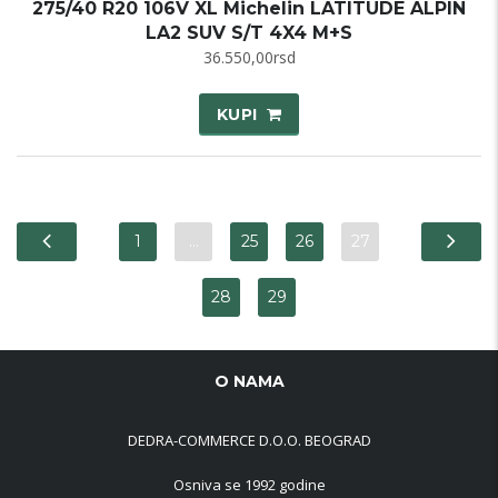
275/40 R20 106V XL Michelin LATITUDE ALPIN
LA2 SUV S/T 4X4 M+S
36.550,00
rsd
KUPI
1
…
25
26
27
28
29
O NAMA
DEDRA-COMMERCE D.O.O. BEOGRAD
Osniva se 1992 godine