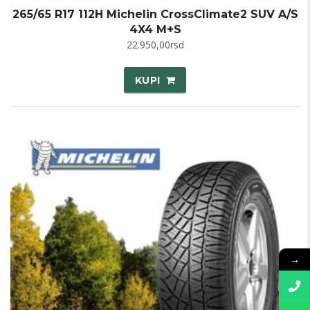
265/65 R17 112H Michelin CrossClimate2 SUV A/S
4X4 M+S
22.950,00
rsd
KUPI
→