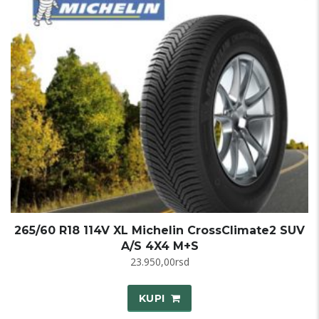
265/60 R18 114V XL Michelin CrossClimate2 SUV
A/S 4X4 M+S
23.950,00
rsd
KUPI