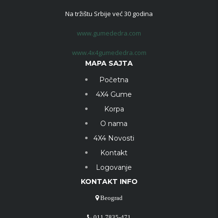
Na tržištu Srbije već 30 godina
www.gumededra.com
www.4x4gumededra.com
MAPA SAJTA
Početna
4X4 Gume
Korpa
O nama
4X4 Novosti
Kontakt
Logovanje
KONTAKT INFO
Beograd
011 7835-471